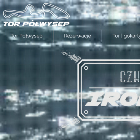
Tor Półwysep
Rezerwacje
Tor | gokart