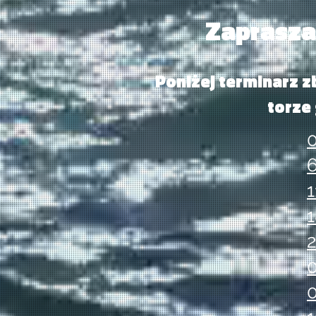
Zaprasza
Poniżej terminarz z
torze
0
1
1
2
0
0