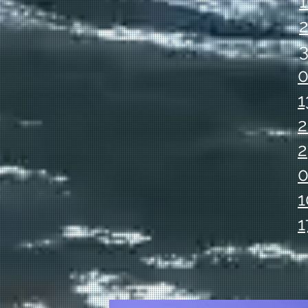
1
2
3
0
1
2
2
0
1
1